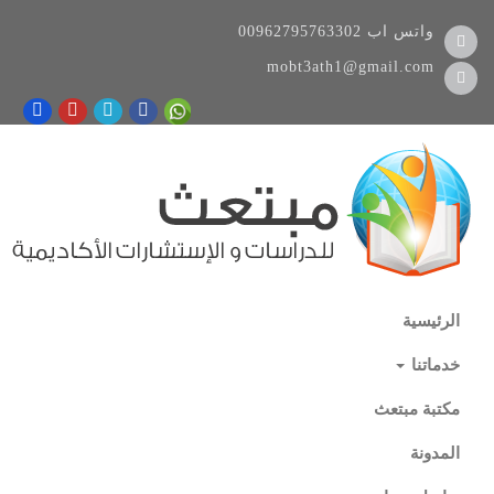
واتس اب
00962795763302
mobt3ath1@gmail.com
الرئيسية
خدماتنا
مكتبة مبتعث
المدونة