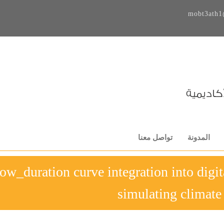
mobt3ath1
المدونة
تواصل معنا
-Flow_duration curve integration into digit
simulating climate