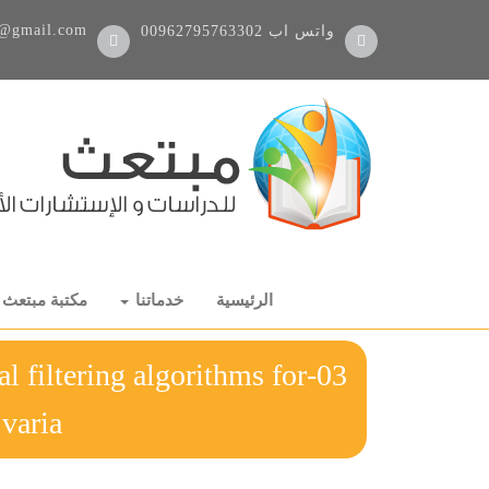
@gmail.com
واتس اب
00962795763302
الرئيسية
خدماتنا
مكتبة مبتعث
al filtering algorithms for
 varia