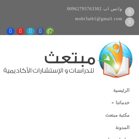
واتس اب
00962795763302
mobt3ath1@gmail.com
الرئيسية
خدماتنا
مكتبة مبتعث
المدونة