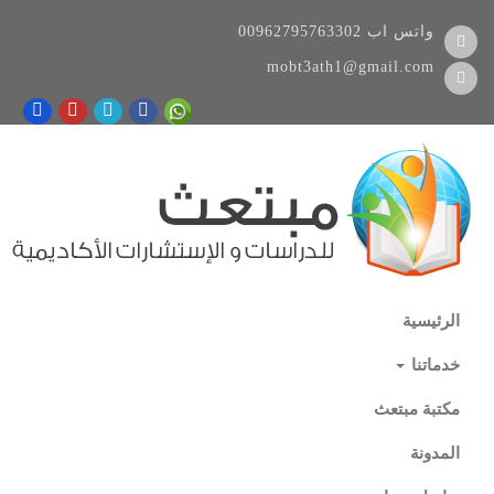
واتس اب
00962795763302
mobt3ath1@gmail.com
الرئيسية
خدماتنا
مكتبة مبتعث
المدونة