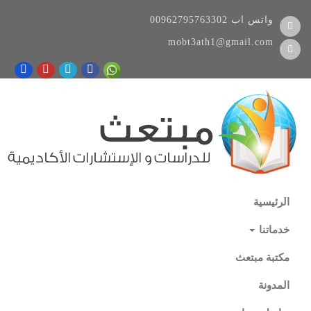
واتس اب
00962795763302
mobt3ath1@gmail.com
الرئيسية
خدماتنا
مكتبة مبتعث
المدونة