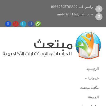
واتس اب
00962795763302
mobt3ath1@gmail.com
الرئيسية
خدماتنا
مكتبة مبتعث
المدونة