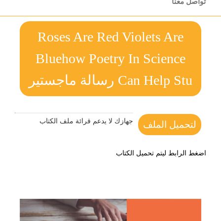
تواصل معنا
Roses Are Red Violets Are
Bluehow Poetry In Science
Can Help Stu رسالة ماجستير
جهازك لا يدعم قرائة ملف الكتاب
لتحميل الملف
اضغط الرابط ليتم تحميل الكتاب