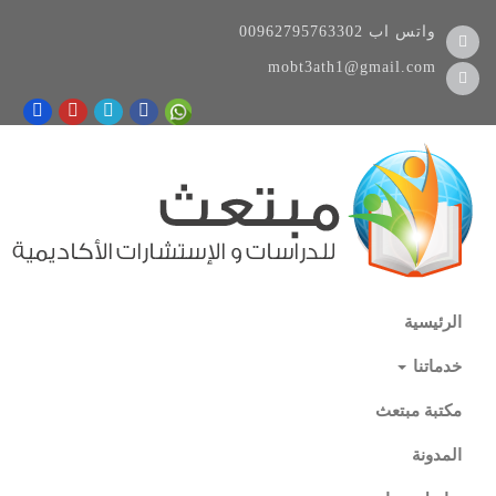
واتس اب
00962795763302
mobt3ath1@gmail.com
الرئيسية
خدماتنا
مكتبة مبتعث
المدونة