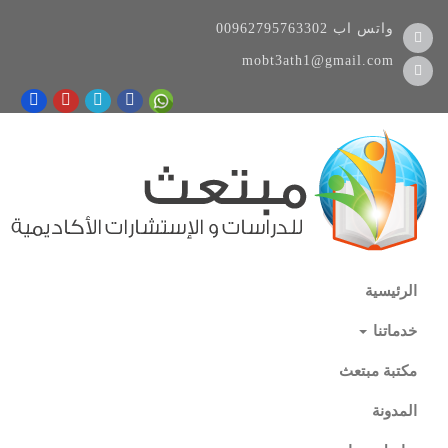
واتس اب
00962795763302
mobt3ath1@gmail.com
الرئيسية
خدماتنا
مكتبة مبتعث
المدونة