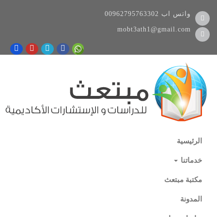
واتس اب
00962795763302
mobt3ath1@gmail.com
الرئيسية
خدماتنا
مكتبة مبتعث
المدونة