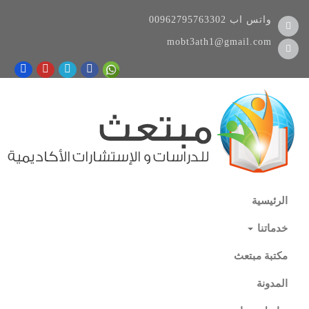
واتس اب
00962795763302
mobt3ath1@gmail.com
الرئيسية
خدماتنا
مكتبة مبتعث
المدونة