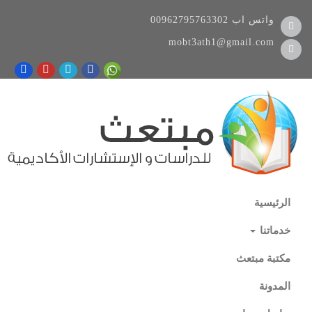
واتس اب
00962795763302
mobt3ath1@gmail.com
الرئيسية
خدماتنا
مكتبة مبتعث
المدونة