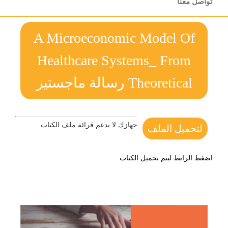
تواصل معنا
A Microeconomic Model Of
Healthcare Systems_ From
Theoretical رسالة ماجستير
جهازك لا يدعم قرائة ملف الكتاب
لتحميل الملف
اضغط الرابط ليتم تحميل الكتاب