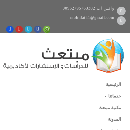
واتس اب
00962795763302
mobt3ath1@gmail.com
الرئيسية
خدماتنا
مكتبة مبتعث
المدونة