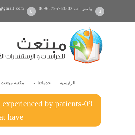
@gmail.com
واتس اب
00962795763302
الرئيسية
خدماتنا
مكتبة مبتعث
k_ experienced by patients
at have