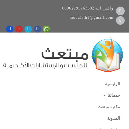
واتس اب
00962795763302
mobt3ath1@gmail.com
الرئيسية
خدماتنا
مكتبة مبتعث
المدونة