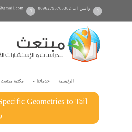
@gmail.com
واتس اب
00962795763302
الرئيسية
خدماتنا
مكتبة مبتعث
pecific Geometries to Tail
ر