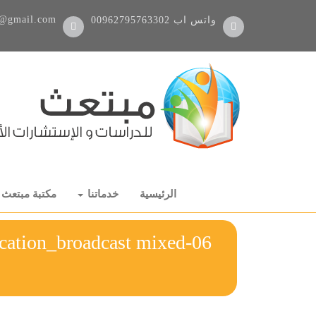
@gmail.com
واتس اب
00962795763302
الرئيسية
خدماتنا
مكتبة مبتعث
ication_broadcast mixed