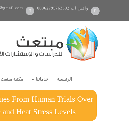
@gmail.com
واتس اب
00962795763302
الرئيسية
خدماتنا
مكتبة مبتعث
alues From Human Trials Over
tabolic and Heat Stress Levels