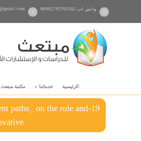
@gmail.com
واتس اب
00962795763302
الرئيسية
خدماتنا
مكتبة مبتعث
ent paths_ on the role and
ovative