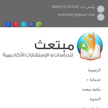
واتس اب
00962795763302
mobt3ath1@gmail.com
الرئيسية
خدماتنا
مكتبة مبتعث
المدونة