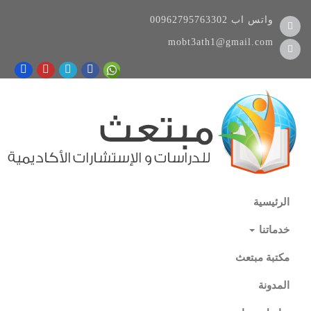
واتس اب
00962795763302
mobt3ath1@gmail.com
الرئيسية
خدماتنا
مكتبة مبتعث
المدونة