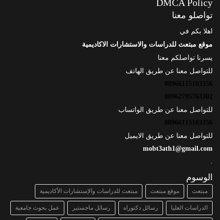
DMCA Policy
تواصلو معنا
اهلا بكم في
موقع مبتعث للدراسات والاستشارات الاكاديمية
يسرنا تواصلكم معنا
للتواصل معنا عن طريق الهاتف
00966115103356
00962795763302
للتواصل معنا عن طريق الواتساب
00966115103356
للتواصل معنا عن طريق الايميل
mobt3ath1@gmail.com
.
الوسوم
مبتعث
موقع مبتعث
مبتعث للدراسات والإستشارات الأكاديمية
الدراسات العليا
رسائل دكتوراه
رسائل ماجستير
عمل بحوث جامعية