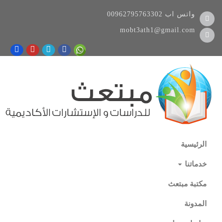
واتس اب
00962795763302
mobt3ath1@gmail.com
الرئيسية
خدماتنا
مكتبة مبتعث
المدونة