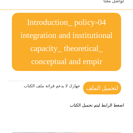
تواصل معنا
04-Introduction_ policy
integration and institutional
capacity_ theoretical_
conceptual and empir
جهازك لا يدعم قرائة ملف الكتاب
لتحميل الملف
اضغط الرابط ليتم تحميل الكتاب