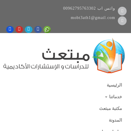
واتس اب
00962795763302
mobt3ath1@gmail.com
الرئيسية
خدماتنا
مكتبة مبتعث
المدونة