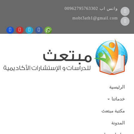
واتس اب
00962795763302
mobt3ath1@gmail.com
الرئيسية
خدماتنا
مكتبة مبتعث
المدونة