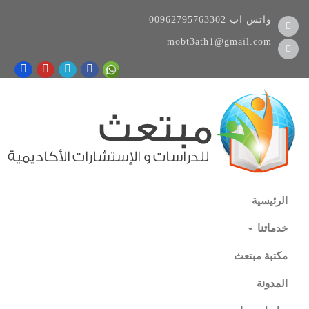
واتس اب
00962795763302
mobt3ath1@gmail.com
الرئيسية
خدماتنا
مكتبة مبتعث
المدونة