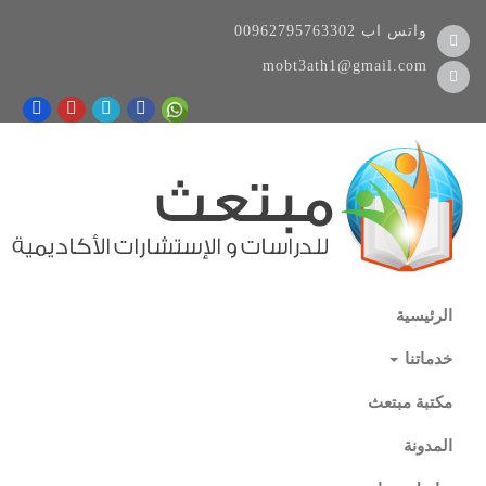
واتس اب
00962795763302
mobt3ath1@gmail.com
الرئيسية
خدماتنا
مكتبة مبتعث
المدونة