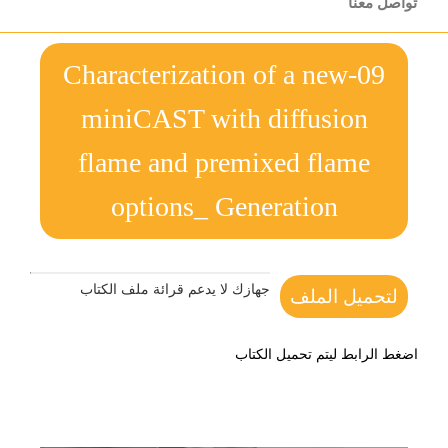
تواصل معنا
09-Characterization of a new
miniCAST with diffusion
flame and premixed flame
options_ Generation
جهازك لا يدعم قرائة ملف الكتاب
لتحميل الملف
اضغط الرابط ليتم تحميل الكتاب