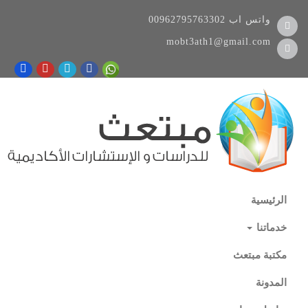
واتس اب
00962795763302
mobt3ath1@gmail.com
الرئيسية
خدماتنا
مكتبة مبتعث
المدونة