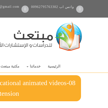
@gmail.com
واتس اب
00962795763302
الرئيسية
خدماتنا
مكتبة مبتعث
ucational animated videos
xtension