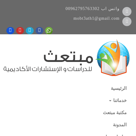
واتس اب
00962795763302
mobt3ath1@gmail.com
الرئيسية
خدماتنا
مكتبة مبتعث
المدونة