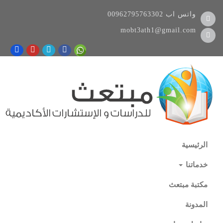
واتس اب
00962795763302
mobt3ath1@gmail.com
الرئيسية
خدماتنا
مكتبة مبتعث
المدونة