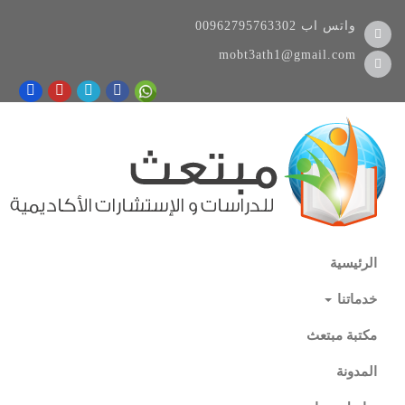
واتس اب
00962795763302
mobt3ath1@gmail.com
الرئيسية
خدماتنا
مكتبة مبتعث
المدونة