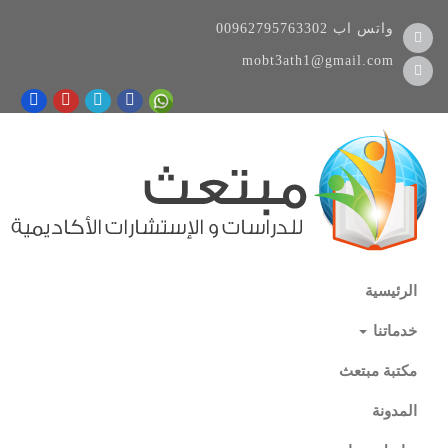
واتس اب
00962795763302
mobt3ath1@gmail.com
الرئيسية
خدماتنا
مكتبة مبتعث
المدونة