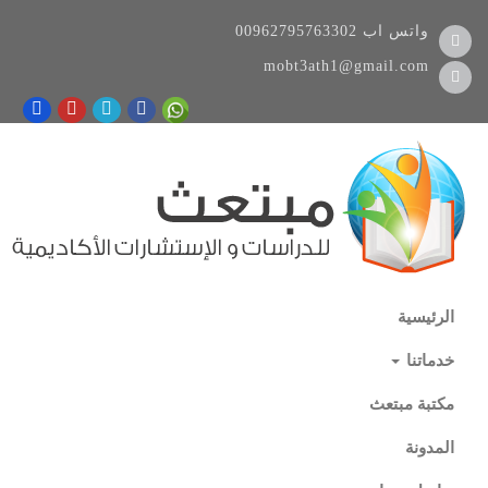
واتس اب
00962795763302
mobt3ath1@gmail.com
الرئيسية
خدماتنا
مكتبة مبتعث
المدونة