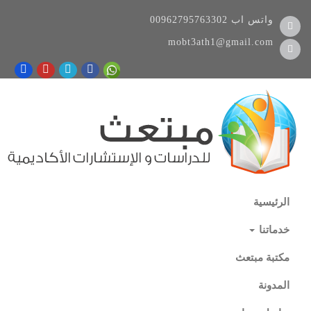
واتس اب
00962795763302
mobt3ath1@gmail.com
الرئيسية
خدماتنا
مكتبة مبتعث
المدونة