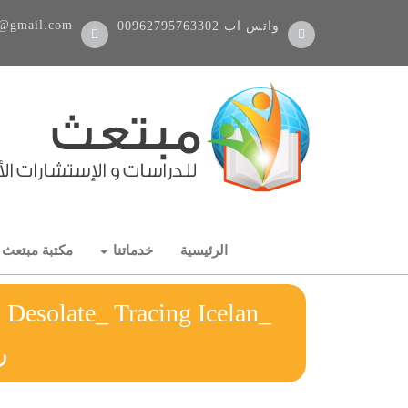
@gmail.com
واتس اب
00962795763302
الرئيسية
خدماتنا
مكتبة مبتعث
s Desolate_ Tracing Icelan
ر