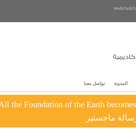
mobt3ath1
المدونة
تواصل معنا
_All the Foundation of the Earth become
سالة ماجستير