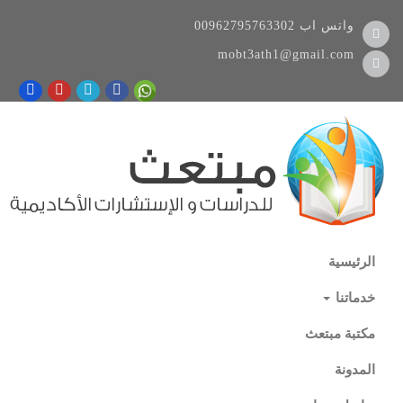
واتس اب
00962795763302
mobt3ath1@gmail.com
الرئيسية
خدماتنا
مكتبة مبتعث
المدونة