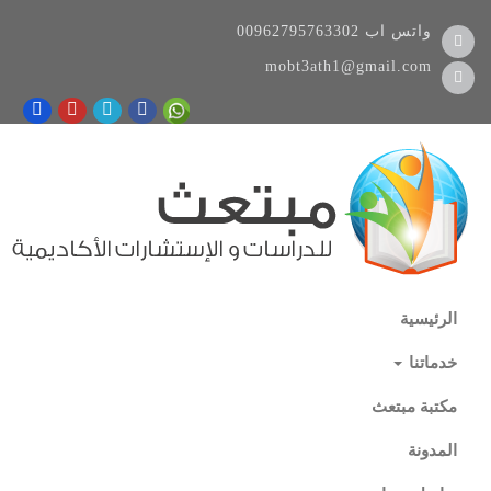
واتس اب
00962795763302
mobt3ath1@gmail.com
الرئيسية
خدماتنا
مكتبة مبتعث
المدونة