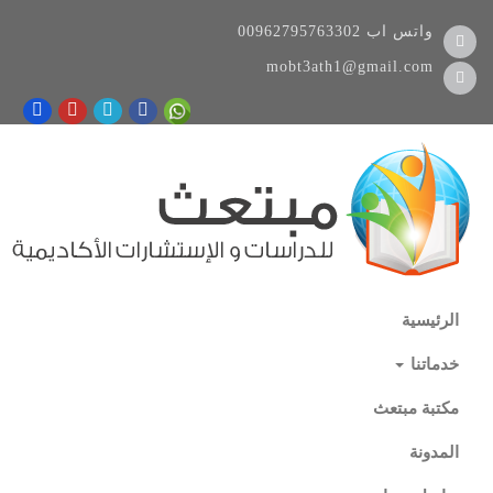
واتس اب
00962795763302
mobt3ath1@gmail.com
الرئيسية
خدماتنا
مكتبة مبتعث
المدونة