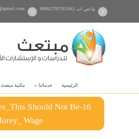
@gmail.com
واتس اب
00962795763302
الرئيسية
خدماتنا
مكتبة مبتعث
ties_This Should Not Be
 Morey_ Wage