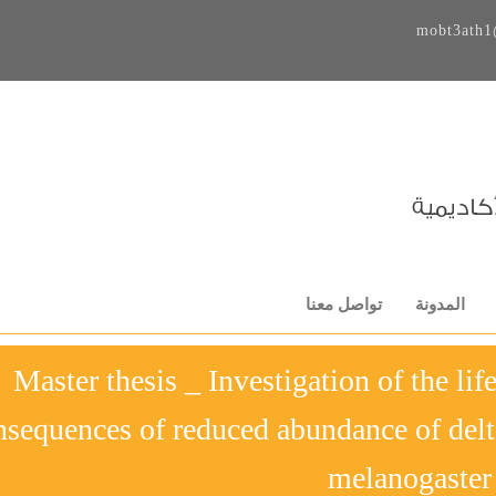
mobt3ath1
المدونة
تواصل معنا
Master thesis _ Investigation of the lif
nsequences of reduced abundance of delt
melanogaster