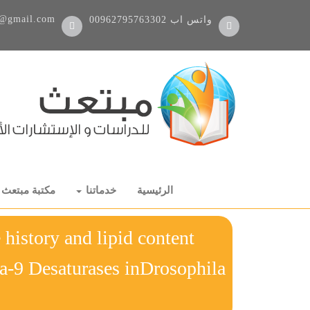
@gmail.com
واتس اب
00962795763302
الرئيسية
خدماتنا
مكتبة مبتعث
e history and lipid content
a-9 Desaturases inDrosophila