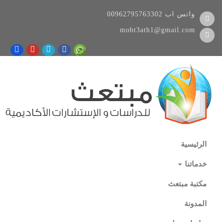
واتس اب
00962795763302
mobt3ath1@gmail.com
الرئيسية
خدماتنا
مكتبة مبتعث
المدونة