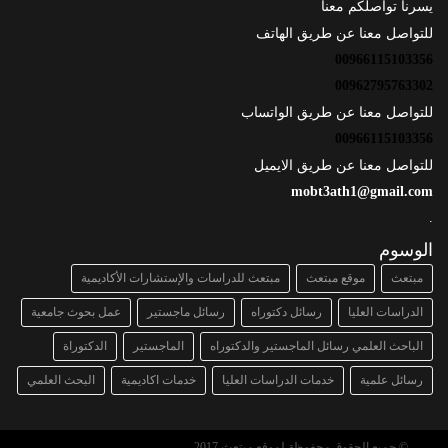
يسرنا تواصلكم معنا
للتواصل معنا عن طريق الهاتف
00966115103356
00962795763302
للتواصل معنا عن طريق الواتساب
00966115103356
للتواصل معنا عن طريق الايميل
mobt3ath1@gmail.com
.
الوسوم
مبتعث
موقع مبتعث
مبتعث للدراسات والإستشارات الأكاديمية
الدراسات العليا
رسائل دكتوراه
رسائل ماجستير
عمل بحوث جامعية
الباحث العلمي رسائل الماجستير والدكتوراه
الماجستير
الدكتوراة
رسائل علمية
خدمات الدراسات العليا
خدمات اكاديمية
البحث العلمي
© جميع الحقوق محفوظة لموقع مبتعث 2017