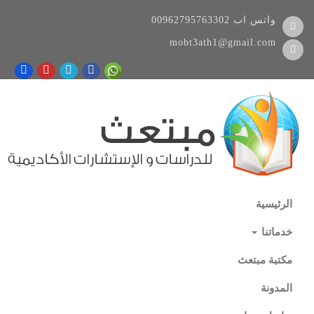
واتس اب
00962795763302
mobt3ath1@gmail.com
الرئيسية
خدماتنا
مكتبة مبتعث
المدونة