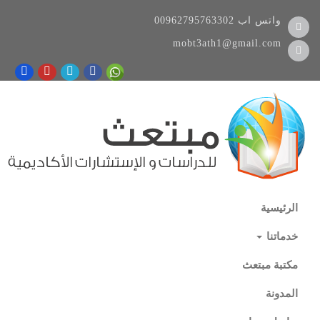
واتس اب
00962795763302
mobt3ath1@gmail.com
الرئيسية
خدماتنا
مكتبة مبتعث
المدونة