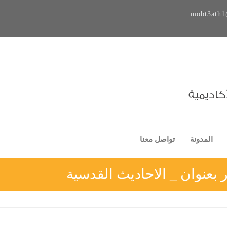
mobt3ath1
المدونة
تواصل معنا
بعنوان _ الاحاديث القدسية