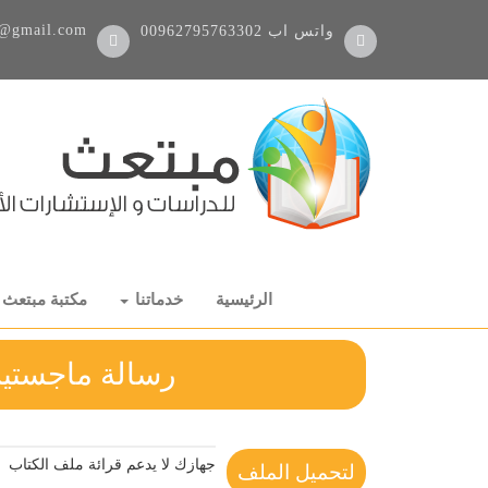
@gmail.com
واتس اب
00962795763302
الرئيسية
خدماتنا
مكتبة مبتعث
رسالة ماجستير 
جهازك لا يدعم قرائة ملف الكتاب
لتحميل الملف