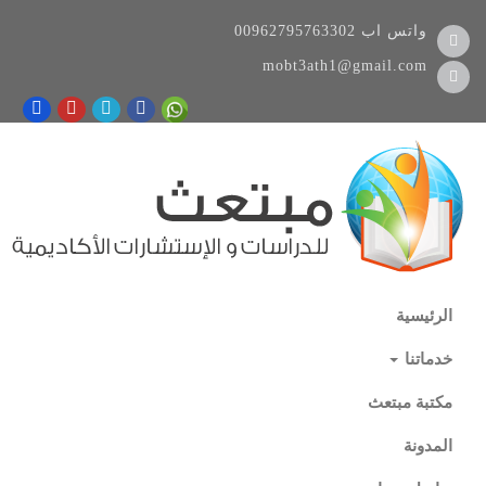
واتس اب
00962795763302
mobt3ath1@gmail.com
الرئيسية
خدماتنا
مكتبة مبتعث
المدونة