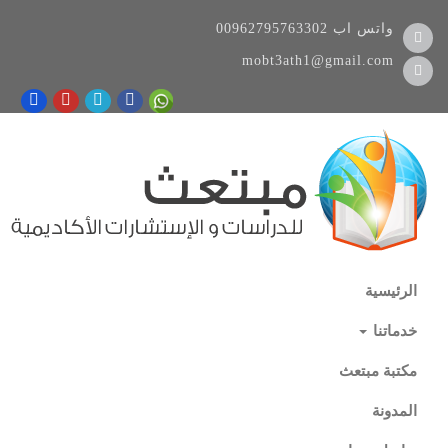
واتس اب
00962795763302
mobt3ath1@gmail.com
الرئيسية
خدماتنا
مكتبة مبتعث
المدونة