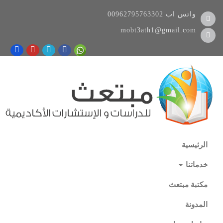
واتس اب
00962795763302
mobt3ath1@gmail.com
الرئيسية
خدماتنا
مكتبة مبتعث
المدونة