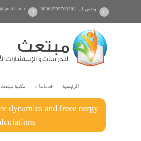
@gmail.com
واتس اب
00962795763302
الرئيسية
خدماتنا
مكتبة مبتعث
ure dynamics and freee nergy
calculations رسالة دكتوراه ب