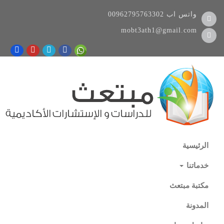
واتس اب
00962795763302
mobt3ath1@gmail.com
الرئيسية
خدماتنا
مكتبة مبتعث
المدونة