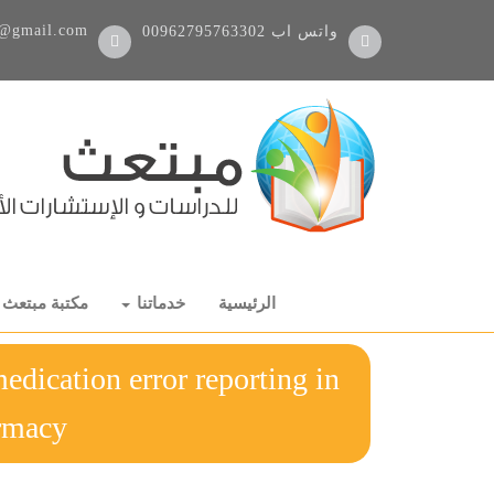
@gmail.com
واتس اب
00962795763302
الرئيسية
خدماتنا
مكتبة مبتعث
edication error reporting in
pharmacy رسال