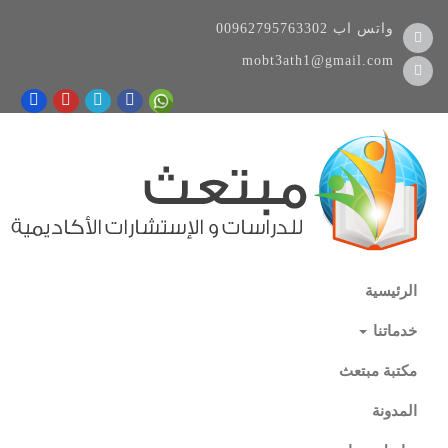
واتس اب
00962795763302
mobt3ath1@gmail.com
الرئيسية
خدماتنا
مكتبة مبتعث
المدونة