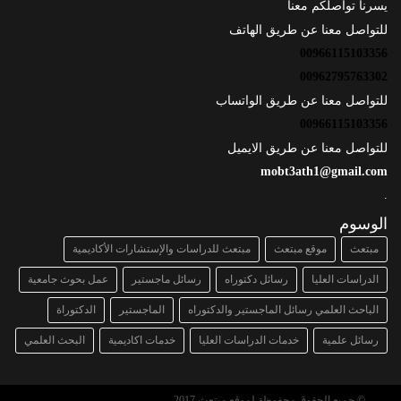
يسرنا تواصلكم معنا
للتواصل معنا عن طريق الهاتف
00966115103356
00962795763302
للتواصل معنا عن طريق الواتساب
00966115103356
للتواصل معنا عن طريق الايميل
mobt3ath1@gmail.com
.
الوسوم
مبتعث
موقع مبتعث
مبتعث للدراسات والإستشارات الأكاديمية
الدراسات العليا
رسائل دكتوراه
رسائل ماجستير
عمل بحوث جامعية
الباحث العلمي رسائل الماجستير والدكتوراه
الماجستير
الدكتوراة
رسائل علمية
خدمات الدراسات العليا
خدمات اكاديمية
البحث العلمي
© جميع الحقوق محفوظة لموقع مبتعث 2017